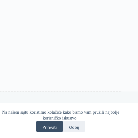
Na našem sajtu koristimo kolačiće kako bismo vam pružili najbolje
Esos d.o.o. 2026
korisničko iskustvo.
Zvanična online prodavnica Gatta proizvoda u Srbiji.
Prihvati
Odbij
Kvalitetne i udobne čarape, helanke, hulahopke i modni
dodaci za svaku priliku.