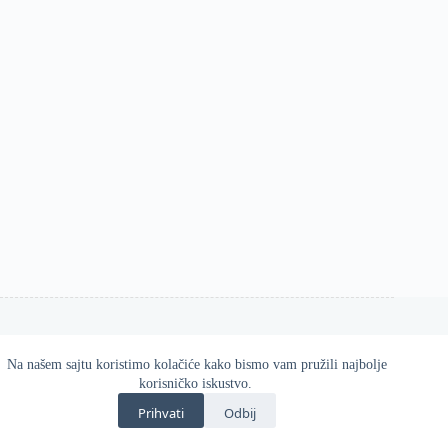
Na našem sajtu koristimo kolačiće kako bismo vam pružili najbolje
Esos d.o.o. 2026
korisničko iskustvo.
Zvanična online prodavnica Gatta proizvoda u Srbiji.
Prihvati
Odbij
Kvalitetne i udobne čarape, helanke, hulahopke i modni
dodaci za svaku priliku.