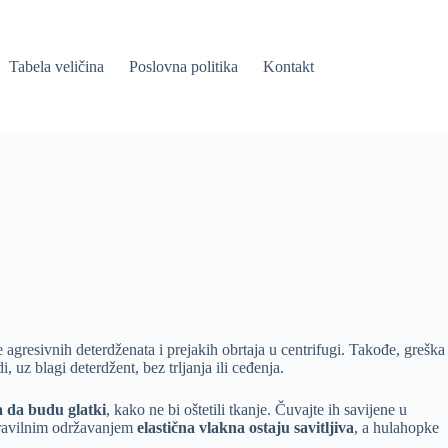
Tabela veličina
Poslovna politika
Kontakt
e agresivnih deterdženata i prejakih obrtaja u centrifugi. Takođe, greška
, uz blagi deterdžent, bez trljanja ili ceđenja.
a da budu glatki
, kako ne bi oštetili tkanje. Čuvajte ih savijene u
 Pravilnim održavanjem
elastična vlakna ostaju savitljiva
, a hulahopke