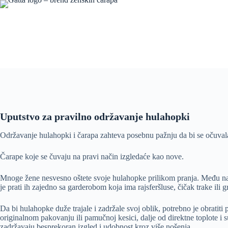
Skip
to
content
Uputstvo za pravilno održavanje hulahopki
Održavanje hulahopki i čarapa zahteva posebnu pažnju da bi se očuvala e
Čarape koje se čuvaju na pravi način izgledaće kao nove.
Mnoge žene nesvesno oštete svoje hulahopke prilikom pranja. Među n
je prati ih zajedno sa garderobom koja ima rajsferšluse, čičak trake ili 
Da bi hulahopke duže trajale i zadržale svoj oblik, potrebno je obratiti
originalnom pakovanju ili pamučnoj kesici, dalje od direktne toplote i 
zadržavaju besprekoran izgled i udobnost kroz više nošenja.