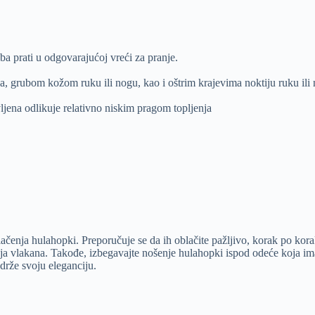
ba prati u odgovarajućoj vreći za pranje.
, grubom kožom ruku ili nogu, kao i oštrim krajevima noktiju ruku ili 
ljena odlikuje relativno niskim pragom topljenja
blačenja hulahopki. Preporučuje se da ih oblačite pažljivo, korak po kor
nja vlakana. Takođe, izbegavajte nošenje hulahopki ispod odeće koja im
drže svoju eleganciju.