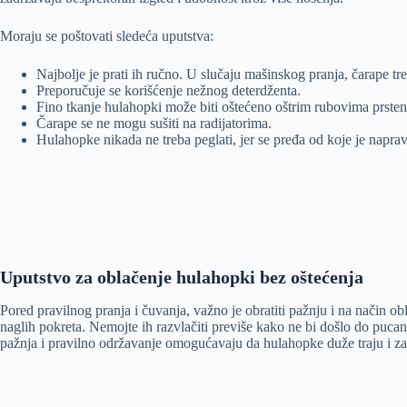
Moraju se poštovati sledeća uputstva:
Najbolje je prati ih ručno. U slučaju mašinskog pranja, čarape tre
Preporučuje se korišćenje nežnog deterdženta.
Fino tkanje hulahopki može biti oštećeno oštrim rubovima prstena
Čarape se ne mogu sušiti na radijatorima.
Hulahopke nikada ne treba peglati, jer se pređa od koje je naprav
Uputstvo za oblačenje hulahopki bez oštećenja
Pored pravilnog pranja i čuvanja, važno je obratiti pažnju i na način o
naglih pokreta. Nemojte ih razvlačiti previše kako ne bi došlo do puca
pažnja i pravilno održavanje omogućavaju da hulahopke duže traju i za