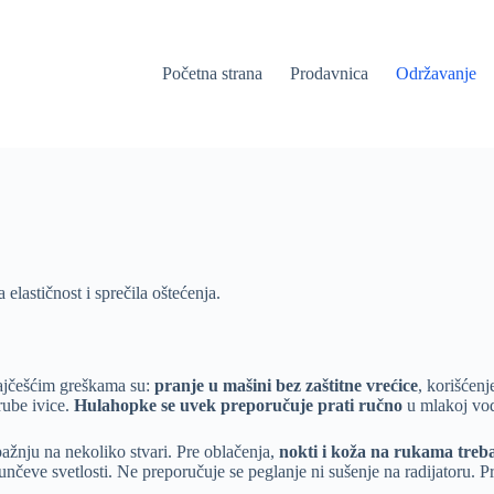
Početna strana
Prodavnica
Održavanje
lastičnost i sprečila oštećenja.
ajčešćim greškama su:
pranje u mašini bez zaštitne vrećice
, korišćenj
grube ivice.
Hulahopke se uvek preporučuje prati ručno
u mlakoj vodi
 pažnju na nekoliko stvari. Pre oblačenja,
nokti i koža na rukama treb
sunčeve svetlosti. Ne preporučuje se peglanje ni sušenje na radijatoru.