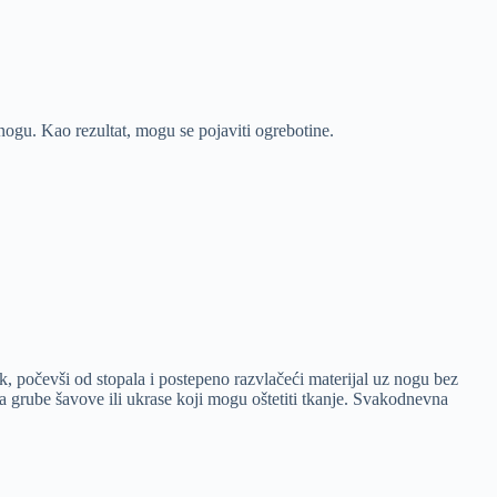
nogu. Kao rezultat, mogu se pojaviti ogrebotine.
ak, počevši od stopala i postepeno razvlačeći materijal uz nogu bez
a grube šavove ili ukrase koji mogu oštetiti tkanje. Svakodnevna