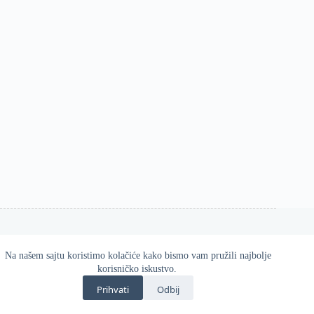
Na našem sajtu koristimo kolačiće kako bismo vam pružili najbolje
Esos d.o.o. 2026
korisničko iskustvo.
Zvanična online prodavnica Gatta proizvoda u Srbiji.
Prihvati
Odbij
Kvalitetne i udobne čarape, helanke, hulahopke i modni
dodaci za svaku priliku.