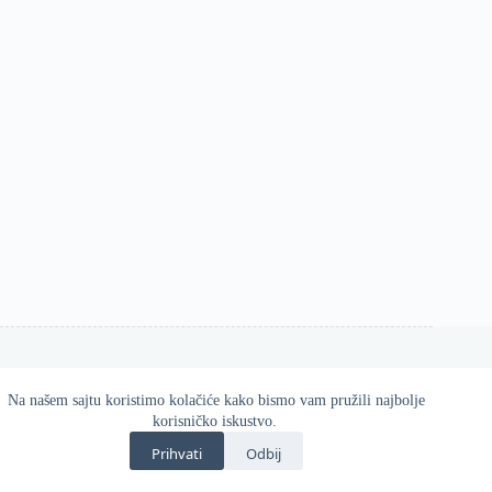
Na našem sajtu koristimo kolačiće kako bismo vam pružili najbolje
Esos d.o.o. 2026
korisničko iskustvo.
Zvanična online prodavnica Gatta proizvoda u Srbiji.
Prihvati
Odbij
Kvalitetne i udobne čarape, helanke, hulahopke i modni
dodaci za svaku priliku.