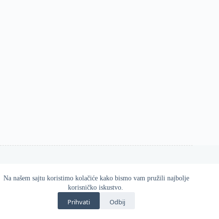
Na našem sajtu koristimo kolačiće kako bismo vam pružili najbolje
Esos d.o.o. 2026
korisničko iskustvo.
Zvanična online prodavnica Gatta proizvoda u Srbiji.
Prihvati
Odbij
Kvalitetne i udobne čarape, helanke, hulahopke i modni
dodaci za svaku priliku.