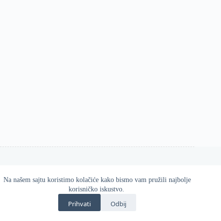
Na našem sajtu koristimo kolačiće kako bismo vam pružili najbolje
Esos d.o.o. 2026
korisničko iskustvo.
Zvanična online prodavnica Gatta proizvoda u Srbiji.
Prihvati
Odbij
Kvalitetne i udobne čarape, helanke, hulahopke i modni
dodaci za svaku priliku.