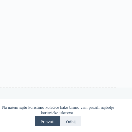
Na našem sajtu koristimo kolačiće kako bismo vam pružili najbolje
Esos d.o.o. 2026
korisničko iskustvo.
Zvanična online prodavnica Gatta proizvoda u Srbiji.
Prihvati
Odbij
Kvalitetne i udobne čarape, helanke, hulahopke i modni
dodaci za svaku priliku.