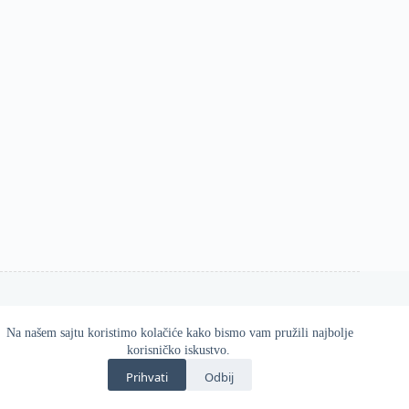
Na našem sajtu koristimo kolačiće kako bismo vam pružili najbolje
Esos d.o.o. 2026
korisničko iskustvo.
Zvanična online prodavnica Gatta proizvoda u Srbiji.
Prihvati
Odbij
Kvalitetne i udobne čarape, helanke, hulahopke i modni
dodaci za svaku priliku.