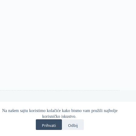
Na našem sajtu koristimo kolačiće kako bismo vam pružili najbolje
Esos d.o.o. 2026
korisničko iskustvo.
Zvanična online prodavnica Gatta proizvoda u Srbiji.
Prihvati
Odbij
Kvalitetne i udobne čarape, helanke, hulahopke i modni
dodaci za svaku priliku.