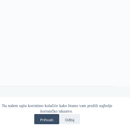
Na našem sajtu koristimo kolačiće kako bismo vam pružili najbolje
Esos d.o.o. 2026
korisničko iskustvo.
Zvanična online prodavnica Gatta proizvoda u Srbiji.
Prihvati
Odbij
Kvalitetne i udobne čarape, helanke, hulahopke i modni
dodaci za svaku priliku.